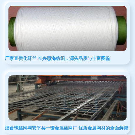
厂家直供化纤丝 长兴思海纺织，源头品质与丰富图鉴
烟台钢丝网与安平县一诺金属丝网厂 优质金属网材的全面解读