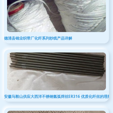
德清县锦业织带厂化纤系列纱线产品详解
安徽马鞍山供应大西洋不锈钢氩弧焊丝ER316 优质化纤丝的理想