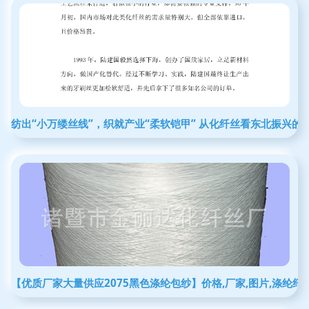
纺出“小万缕丝线”，织就产业“柔软铠甲” 从化纤丝看东北振兴的
【优质厂家大量供应2075黑色涤纶包纱】价格,厂家,图片,涤纶纤