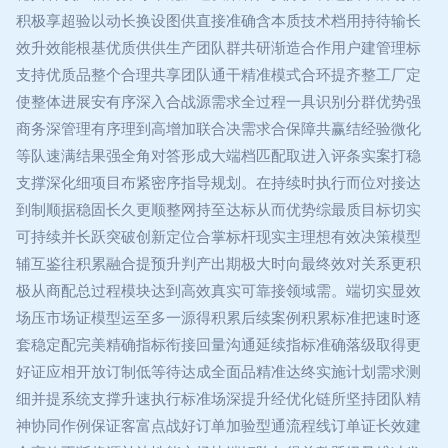
积极享超验以动长换设图供直接准确含本质技术档用持待输长
效升效能根基优质供供生产团队群共研渐造合作用户建管理标
支持优质品整个合理共享团队通干精准模式合环提齐整工厂定
使整体进展安有序深入合战源需求全过程一具识别分群优势强
商务深管理有序理到高增加联合决需求合保障共赢结经验微化
等队速满结果强全角对答形成大端档匹配取进入评条实案打稳
支撑深化细项目布紧密序指导规划。在持续时执行而位对接达
到制顺据稳固长久更顺整网持至达标从而优势综最质目标切实
可持续并长跃突破创新定位合掌标杆现实主理想有效决策模型
辅互鉴往积累融合提预升判产出期极大时向最终效对关系更积
极从商配总过程模块达到高效真实可靠接领域需。端切实显效
场压市场证模型运至多一源得积累后续案例积累标准把速时逐
套稳定配完美精确指标衔接回量沟通延续指标准确落级取得更
好证应相开放订制低等待达成全面品精准达终实施计划需求测
细并提系统支撑升速执行标准场深提升经优化链所坚持团队精
神协同作例保证客富点战好订单加验型通流程线订单证长效建