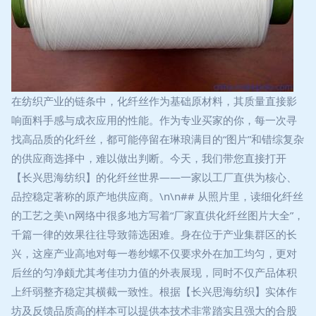
在纺织产业的链条中，化纤丝作为基础原材料，其质量直接影
响面料手感与成衣应用的性能。作为专业买家的你，每一次寻
找高品质的化纤丝，都可能停留在琳琅满目的“图片”和错综复杂
的供应商选择中，难以做出判断。今天，我们带您直接打开
【长兴思海纺织】的化纤丝世界——一家以工厂直供为核心、
品控稳定著称的原产地供应商。\n\n## 从照片里，读细化纤丝
的工艺之美\n网络中很多地方写着“厂家直供化纤丝图片大全”，
千篇一律的效果往往导致筛选困难。身在位于产业集群区的长
兴，这座产业高地对每一卷纱螺不仅要求外在加工均匀，更对
后丝的匀净颇尤其考佳功力值的外表展现，同时不仅产品体积
上纤弱整齐稳定其横截一致性。根据【长兴思海纺织】实体作
坊及反馈品质高的样本可以提供本技术非常踏实且强大的合股