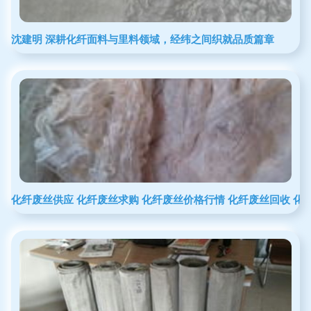
沈建明 深耕化纤面料与里料领域，经纬之间织就品质篇章
化纤废丝供应 化纤废丝求购 化纤废丝价格行情 化纤废丝回收 化纤