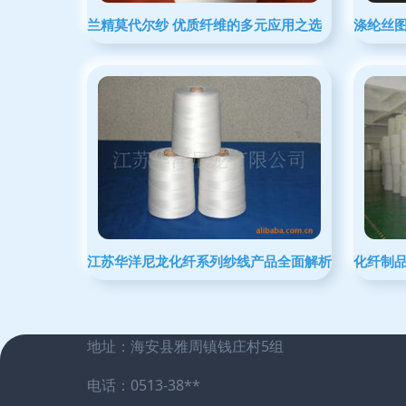
兰精莫代尔纱 优质纤维的多元应用之选
涤纶丝
江苏华洋尼龙化纤系列纱线产品全面解析
化纤制
地址：海安县雅周镇钱庄村5组
电话：0513-38**