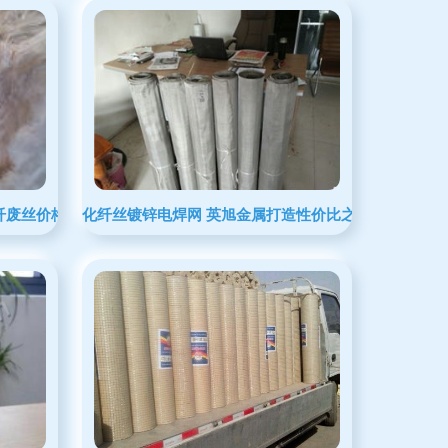
废丝价格行情 化纤废丝回收 化纤废丝社区 zz91再生网
化纤丝镀锌电焊网 英旭金属打造性价比之选，小丝批发