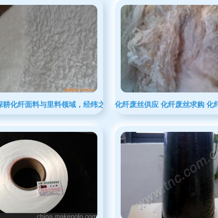
 深耕化纤面料与里料领域，经纬之间织就品质篇章
化纤废丝供应 化纤废丝求购 化纤